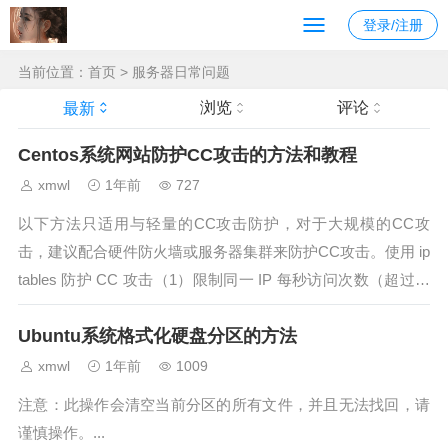
登录/注册
当前位置：
首页
>
服务器日常问题
浏览
评论
最新
Centos系统网站防护CC攻击的方法和教程
xmwl
1年前
727
以下方法只适用与轻量的CC攻击防护，对于大规模的CC攻
击，建议配合硬件防火墙或服务器集群来防护CC攻击。使用 ip
tables 防护 CC 攻击（1）限制同一 IP 每秒访问次数（超过即
丢弃包）例如：同一 IP 1 秒内请求80端口超过 20 次，则丢弃
Ubuntu系统格式化硬盘分区的方法
包：sudo iptables&nb...
xmwl
1年前
1009
注意：此操作会清空当前分区的所有文件，并且无法找回，请
谨慎操作。...