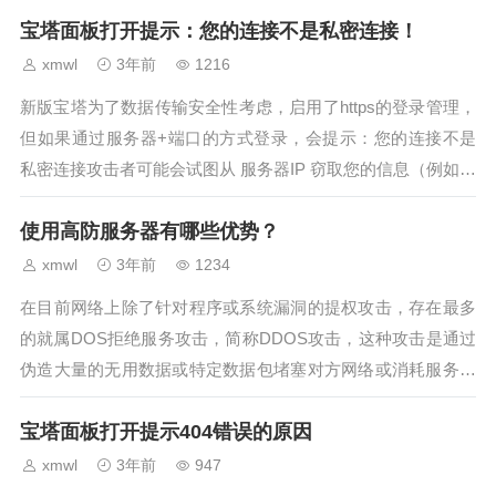
宝塔面板打开提示：您的连接不是私密连接！
xmwl
3年前
1216
新版宝塔为了数据传输安全性考虑，启用了https的登录管理，
但如果通过服务器+端口的方式登录，会提示：您的连接不是
私密连接攻击者可能会试图从 服务器IP 窃取您的信息（例如：
密码、通讯内容或信用卡信息）。了解详情NET::ERR_CERT_
使用高防服务器有哪些优势？
AUTHORITY_INVALID这是由于服务器IP没有对应...
xmwl
3年前
1234
在目前网络上除了针对程序或系统漏洞的提权攻击，存在最多
的就属DOS拒绝服务攻击，简称DDOS攻击，这种攻击是通过
伪造大量的无用数据或特定数据包堵塞对方网络或消耗服务器
资源，使对方网络或服务器瘫痪，达到拒绝服务的目的。就比
宝塔面板打开提示404错误的原因
如一台100M独享带宽的服务器，超过100M的流量进入服务器
就会造成服务器网络堵...
xmwl
3年前
947