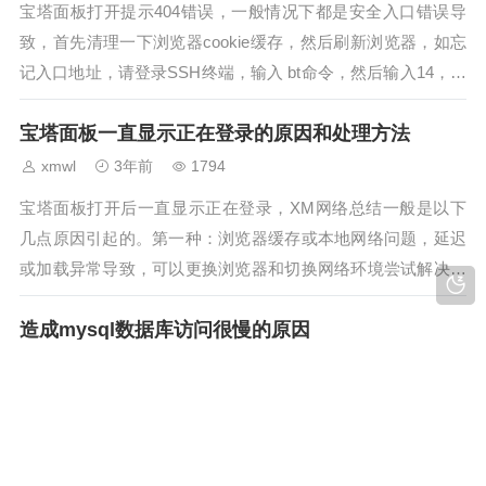
宝塔面板打开提示404错误，一般情况下都是安全入口错误导
致，首先清理一下浏览器cookie缓存，然后刷新浏览器，如忘
记入口地址，请登录SSH终端，输入 bt命令，然后输入14，重
新获取宝塔安全登录入口信息即可。...
宝塔面板一直显示正在登录的原因和处理方法
xmwl
3年前
1794
宝塔面板打开后一直显示正在登录，XM网络总结一般是以下
几点原因引起的。第一种：浏览器缓存或本地网络问题，延迟
或加载异常导致，可以更换浏览器和切换网络环境尝试解决。
第二种：服务器繁忙或正在被攻击，无法处理登录请求数据，
造成mysql数据库访问很慢的原因
可以通过降低或关闭负载解决。第三种：服务器磁盘已经用
完，可以通过删除回收站文件或日志...
xmwl
3年前
1169
mysql数据库访问很慢一是以下几种原因造成：第一：硬件性
能尤其是磁盘和CPU性能瓶颈，造成数据库查询和读写缓慢。
第二：数据库单表数据过大造成查询缓慢，通常情况下单表超