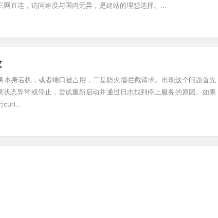
网直连，访问速度与国内无异，是建站的理想选择。...
求
务本身宕机，或者端口被占用，二是防火墙拦截请求。出现这个问题首先
常，如果状态异常或停止，尝试重新启动并通过日志找到停止服务的原因。如果
l...
器缓存和点击宝塔面板右上角【重启面板】进行解决，如果还不能解决，
服务器也可以解决。...