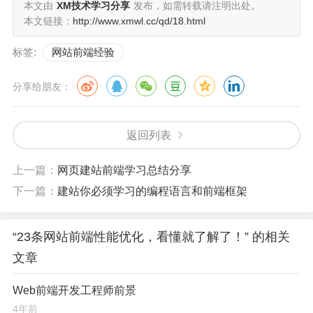
本文由
XM技术学习分享
发布，如需转载请注明出处。
能。并且css表达式只被IE支持。
本文链接：
http://www.xmwl.cc/qd/18.html
标签:
网站前端经验
9、将CSS和JS放到外部文件中
目的是缓存文件，可以参考原则4。 但有时候为了减少请
分享给朋友：
求，也会直接写到页面里，需根据PV和IP的比例权衡。
返回列表
10、权衡DNS查找次数
减少主机名可以节省响应时间。但同时，需要注意，减少
上一篇：
网页建站前端学习总结分享
主机会减少页面中并行下载的数量。IE浏览器在同一时刻
下一篇：
建站你必须学习的编程语言和前端框架
只能从同一域名下载两个文件。当在一个页面显示多张图
片时，IE 用户的图片下载速度就会受到影响。所以新浪会
“23条网站前端性能优化，看懂就了解了！” 的相关
搞N个二级域名来放图片。
文章
11、精简CSS和JS
Web前端开发工程师前景
4年前
这里就涉及到css和js的压缩了。比如下面的新浪的一个css